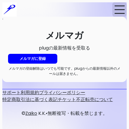
Home
ニュース
メルマガ
メルマガ
plugの最新情報を受取る
メルマガに登録
メルマガの登録解除はいつでも可能です。plugからの最新情報以外のメ
ールは届きません。
サポート
利用規約
プライバシーポリシー
特定商取引法に基づく表記
チケット不正転売について
©
Zaiko
K.K.
•
無断複写・転載を禁じます。